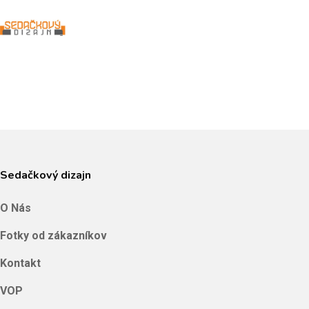
Skip
to
Close
main
Menu
content
Sedačkový dizajn
O Nás
Fotky od zákazníkov
Kontakt
VOP