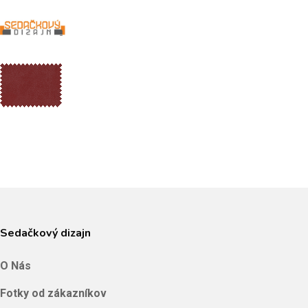
Skip
to
Close
main
Menu
content
Sedačkový dizajn
O Nás
Fotky od zákazníkov