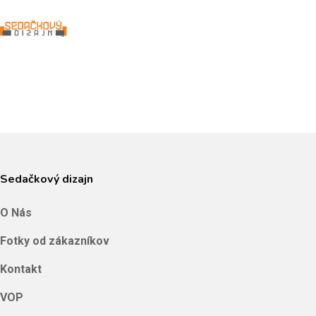
Skip
to
Close
main
Menu
content
Sedačkový dizajn
O Nás
Fotky od zákazníkov
Kontakt
VOP